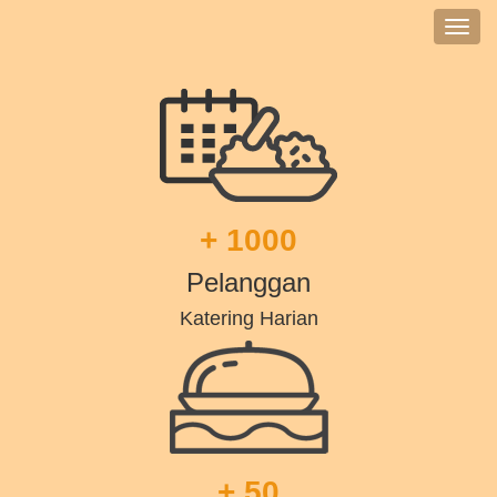
Toggl
navig
+ 1000
Pelanggan
Katering Harian
+ 50